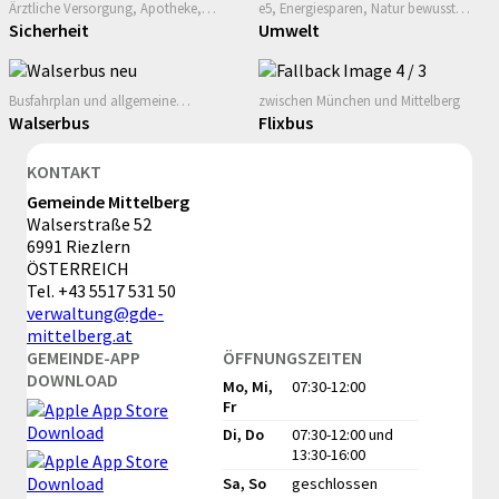
Ärztliche Versorgung, Apotheke,
e5, Energiesparen, Natur bewusst
Blaulichtorganisationen, Blackout
erleben
Sicherheit
Umwelt
Vorsorge
Busfahrplan und allgemeine
zwischen München und Mittelberg
Informationen
Walserbus
Flixbus
KONTAKT
Gemeinde Mittelberg
Walserstraße 52
6991 Riezlern
ÖSTERREICH
Tel.
+43 5517 531 50
verwaltung@gde-
mittelberg.at
GEMEINDE-APP
ÖFFNUNGSZEITEN
DOWNLOAD
Mo, Mi,
07:30-12:00
Fr
Di, Do
07:30-12:00
und
13:30-16:00
Sa, So
geschlossen