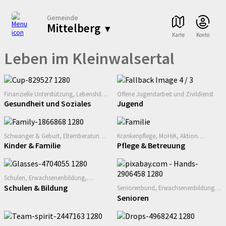
Gemeinde
Mittelberg
▾
Karte
Konto
Leben im Kleinwalsertal
Finanzielle Unterstützung, Lebenshilfe,
Offene Jugendarbeit und Zivildienst
AKS, IFS, Todesfall
Gesundheit und Soziales
Jugend
Schwanger & Geburt, Elternberatung,
Krankenpflege, MoHiK, Aktion
Kleinkindbetreuung, Kindergarten,
Lebensfroh, 24h-Betreuung, Hospiz
Kinder & Familie
Pflege & Betreuung
Familienhilfe, familieplus, Ne
Schulen, Erwachsenenbildung,
Beratungslehrerin
Schulen & Bildung
Seniorenbund, Erwachsenenbildung,
herz.com
Senioren