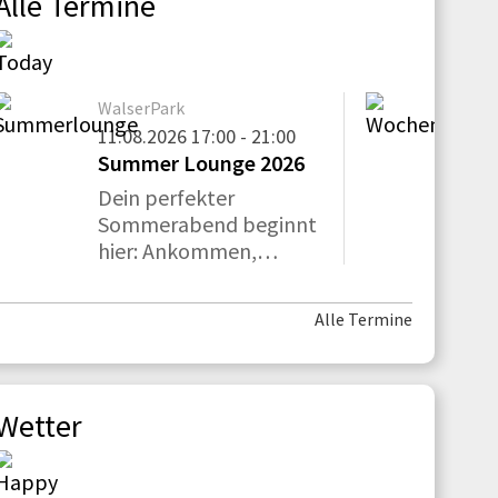
Alle Termine
WalserPark
Wal
11.08.2026 17:00 - 21:00
14.
Summer Lounge 2026
Wa
Dein perfekter
Jed
Sommerabend beginnt
be
hier: Ankommen,
ha
abschalten und einfach
Re
genießen.
Alle Termine
Wetter