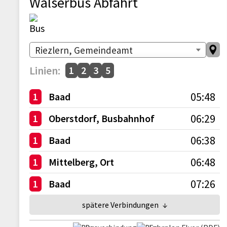
Walserbus Abfahrt
Linien:
1
2
3
5
05:48
1
Baad
06:29
1
Oberstdorf, Busbahnhof
06:38
1
Baad
06:48
1
Mittelberg, Ort
07:26
1
Baad
spätere Verbindungen
↓