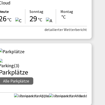
Heute
Sonntag
Montag
26
29
°C
°C
°C
detailierter Wetterbericht
Parkplätze
Alle Parkplätze
Parkster für Apple
Parkster für Andorid