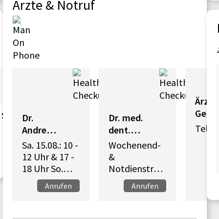
Ärzte & Notruf
Ärztl
Gesu
Sterbefä
Familie
Projekte
Gottesdi
Bürge
Dr.
Dr. med.
eitsb
lle
n­
enste
meld
Tel. 
Andreas
dent.
ung
kalender
en
Grote
Richard
Sa. 15.08.: 10 -
Wochenend-
Lippai
12 Uhr & 17 -
&
18 Uhr So.
Notdienstreg
16.08.: 10 - 12
elung siehe
Anrufen
Anrufen
Uhr
Homepage