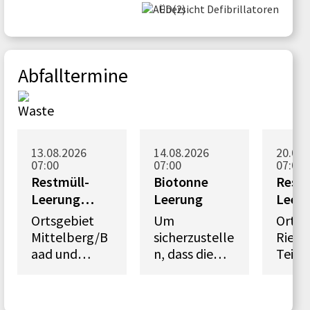
Übersicht Defibrillatoren
Abfalltermine
13.08.2026
14.08.2026
20.08.
07:00
07:00
07:00
Restmüll-
Biotonne
Restm
Leerung
Leerung
Leer
Gebiet 2
Gebie
Ortsgebiet
Um
Ortsg
Mittelberg/B
sicherzustelle
Riezl
aad und
n, dass die
Teilg
Teilbereich
Leerung der
von
Hirschegg:
Rest- und
Hirsc
Ahornweg –
Biomülltonne
Auena