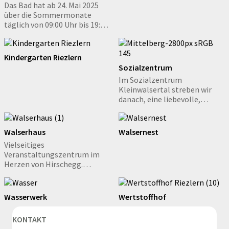
Das Bad hat ab 24. Mai 2025
über die Sommermonate
täglich von 09:00 Uhr bis 19:00
Uhr geöffnet. Bei schlechtem
Wetter von 09:00 bis 11:00 Uhr
geöffnet. Das Freibad ist bis
Kindergarten Riezlern
Ende September 2025
Sozialzentrum
geöffnet.
Im Sozialzentrum
Kleinwalsertal streben wir
danach, eine liebevolle,
unterstützende Gemeinschaft
zu schaffen, in der unsere
Bewohner:Innen ein erfülltes,
Walserhaus
Walsernest
würdevolles und aktives Leben
Vielseitiges
führen können.
Veranstaltungszentrum im
Herzen von Hirschegg.
Tagungen oder Seminare,
Konzerte oder Feierlichkeiten
– das Walserhaus in Hirschegg
Wasserwerk
Wertstoffhof
ist die passende
Eventlocation für
KONTAKT
Veranstaltungen in