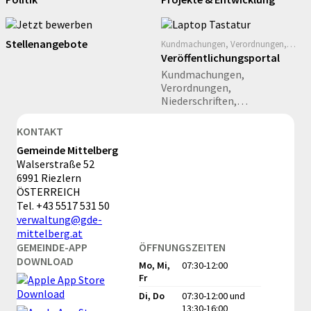
Wahlen und Infos ...
Stellenangebote
Kundmachungen, Verordnungen,
Niederschriften,
Veröffentlichungsportal
Gemeindeinformationen
Kundmachungen,
Verordnungen,
Niederschriften,
Gemeindeinformationen
KONTAKT
Gemeinde Mittelberg
Walserstraße 52
6991 Riezlern
ÖSTERREICH
Tel.
+43 5517 531 50
verwaltung@gde-
mittelberg.at
GEMEINDE-APP
ÖFFNUNGSZEITEN
DOWNLOAD
Mo, Mi,
07:30-12:00
Fr
Di, Do
07:30-12:00
und
13:30-16:00