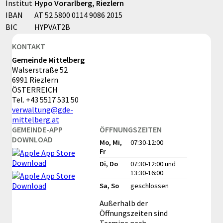
Institut
Hypo Vorarlberg, Riezlern
IBAN
AT 52 5800 0114 9086 2015
BIC
HYPVAT2B
KONTAKT
Gemeinde Mittelberg
Walserstraße 52
6991 Riezlern
ÖSTERREICH
Tel.
+43 5517 531 50
verwaltung@gde-
mittelberg.at
GEMEINDE-APP
ÖFFNUNGSZEITEN
DOWNLOAD
Mo, Mi,
07:30-12:00
Fr
Di, Do
07:30-12:00
und
13:30-16:00
Sa, So
geschlossen
Außerhalb der
Öffnungszeiten sind
Termine nach