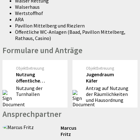
Walser Rettung
Walserhaus
Wertstoffhof
ARA
Pavillon Mittelberg und Riezlern
Öffentliche WC-Anlagen (Baad, Pavillon Mittelberg,
Rathaus, Casino)
Formulare und Anträge
Objektbetreuung
Objektbetreuung
Nutzung
Jugendraum
öffentliche
Käfer
Räumlichkeiten
Nutzung der
Antrag auf Nutzung
Turnhallen
der Räumlichkeiten
und Hausordnung
Ansprechpartner
Marcus
Fritz