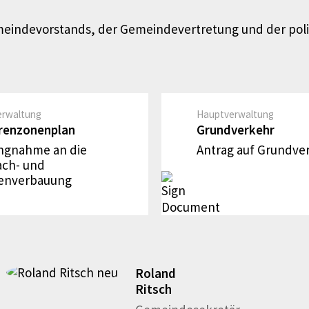
emeindevorstands, der Gemeindevertretung und der poli
erwaltung
Hauptverwaltung
renzonenplan
Grundverkehr
ungnahme an die
Antrag auf Grundve
ach- und
enverbauung
Roland
Ritsch