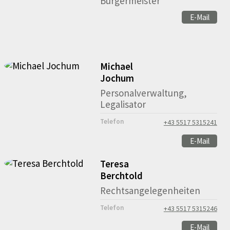
Bürgermeister
E-Mail
Michael
Jochum
Personalverwaltung,
Legalisator
Telefon
+43 5517 5315241
E-Mail
Teresa
Berchtold
Rechtsangelegenheiten
Telefon
+43 5517 5315246
E-Mail