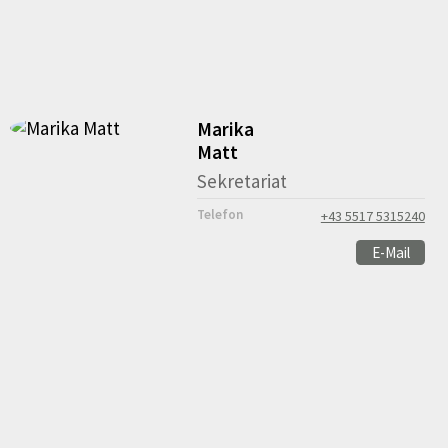
Marika
Matt
Sekretariat
Telefon
+43 5517 5315240
E-Mail