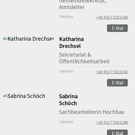
Gemeindesekretär,
Amtsleiter
Telefon
+43 5517 5315240
E-Mail
Katharina
Drechsel
Sekretariat &
Öffentlichkeitsarbeit
Telefon
+43 5517 5315242
E-Mail
Sabrina
Schöch
Sachbearbeiterin Hochbau
Telefon
+43 5517 5315248
E-Mail