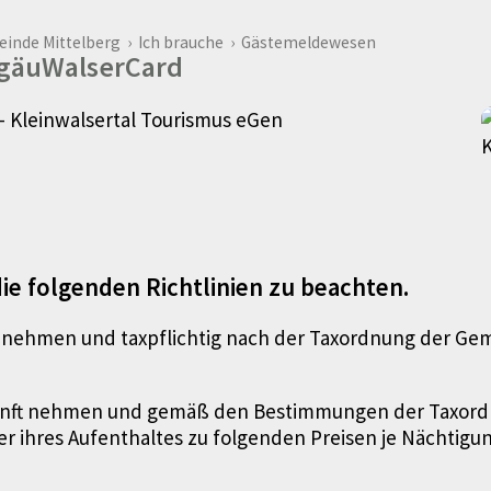
inde Mittelberg
›
Ich brauche
›
Gästemeldewesen
lgäuWalserCard
ie folgenden Richtlinien zu beachten.
t nehmen und taxpflich­tig nach der Taxordnung der Gem
rkunft nehmen und gemäß den Bestimmungen der Taxordn
er ihres Aufent­haltes zu folgenden Preisen je Nächtig