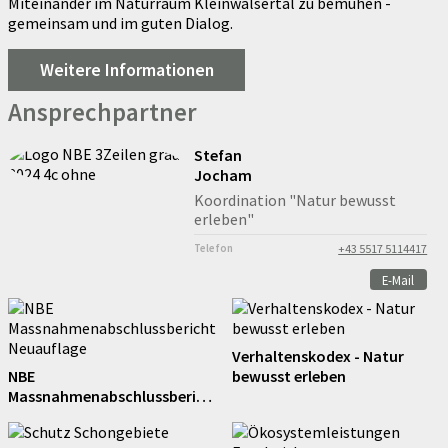
Miteinander im Naturraum Kleinwalsertal zu bemühen -
gemeinsam und im guten Dialog.
Weitere Informationen
Ansprechpartner
Stefan
Jocham
Koordination "Natur bewusst
erleben"
Telefon
+43 5517 5114417
E-Mail
Verhaltenskodex - Natur
NBE
bewusst erleben
Massnahmenabschlussberich
t Neuauflage